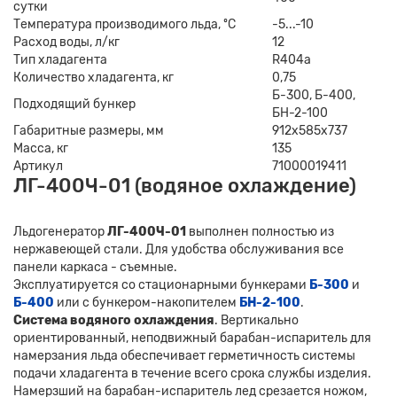
сутки
Температура производимого льда, ºС
-5...-10
Расход воды, л/кг
12
Тип хладагента
R404a
Количество хладагента, кг
0,75
Б-300, Б-400,
Подходящий бункер
БН-2-100
Габаритные размеры, мм
912х585х737
Масса, кг
135
Артикул
71000019411
ЛГ-400Ч-01 (водяное охлаждение)
Льдогенератор
ЛГ-400Ч-01
выполнен полностью из
нержавеющей стали. Для удобства обслуживания все
панели каркаса - съемные.
Эксплуатируется со стационарными бункерами
Б-300
и
Б-400
или с бункером-накопителем
БН-2-100
.
Система водяного охлаждения
. Вертикально
ориентированный, неподвижный барабан-испаритель для
намерзания льда обеспечивает герметичность системы
подачи хладагента в течение всего срока службы изделия.
Намерзший на барабан-испаритель лед срезается ножом,