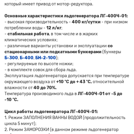
который имеет привод от мотор-редуктора.
Основные характеристики льдогенератора ЛГ-400Ч-01:
- высокая производительность -
400 кг/сутки
- при низком
потреблении воды -
12 л/кг
;
-
стабильная работа
, в том числе и в жарких
климатических условиях;
- различные варианты установки и эксплуатации
со
стационарными или подкатными бункерами
(бункеры
Б-300
,
Б-400
,
БН-2-100
);
- регулируемые по высоте ножки;
- в комплекте совок для сбора льда.
Эксплуатация льдогенератора допускается при температуре
окружающего воздуха от
+10 ºС до + 43 ºС,
относительной
влажности от
40 до 70%.
Температура производимого льда в
ЛГ-400Ч-01 от -5 до
-10 ºС.
Цикл работы льдогенератора ЛГ-400Ч-01:
1. Режим ЗАПОЛНЕНИЯ ВАННЫ ВОДОЙ (продолжительность
цикла 5 минут);
2. Режим ЗАМОРОЗКИ (в данном режиме льдогенератор