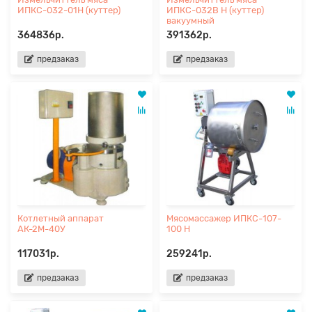
ИПКС-032-01Н (куттер)
ИПКС-032В Н (куттер)
вакуумный
364836р.
391362р.
предзаказ
предзаказ
Котлетный аппарат
Мясомассажер ИПКС-107-
АК-2М-40У
100 Н
117031р.
259241р.
предзаказ
предзаказ