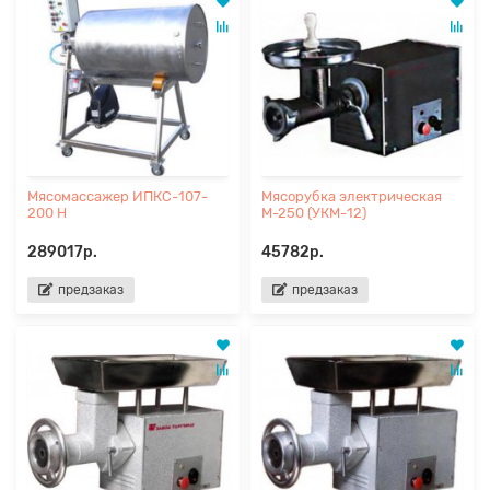
Мясомассажер ИПКС-107-
Мясорубка электрическая
200 Н
М-250 (УКМ-12)
289017р.
45782р.
предзаказ
предзаказ