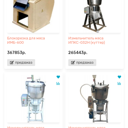
Блокорезка для мяса
Измельчитель мяса
ИМБ-600
ИПКС-032Н (куттер)
367853р.
265443р.
предзаказ
предзаказ
Измельчиттель мяса
Измельчиттель мяса