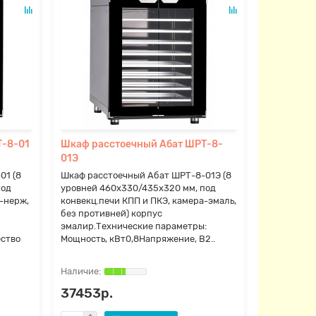
Т-8-01
Шкаф расстоечный Абат ШРТ-8-
01Э
01 (8
Шкаф расстоечный Абат ШРТ-8-01Э (8
под
уровней 460х330/435х320 мм, под
а-нерж,
конвекц.печи КПП и ПКЭ, камера-эмаль,
без противней) корпус
эмалир.Технические параметры:
ство
Мощность, кВт0,8Напряжение, В2..
37453р.