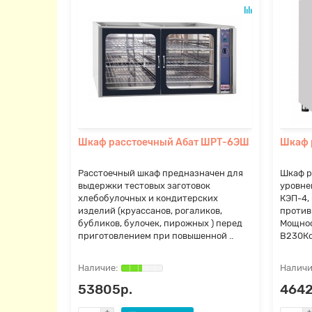
Шкаф расстоечный Абат ШРТ-6ЭШ
Шкаф 
Расстоечный шкаф предназначен для
Шкаф р
выдержки тестовых заготовок
уровне
хлебобулочных и кондитерских
КЭП-4,
изделий (круассанов, рогаликов,
против
бубликов, булочек, пирожных ) перед
Мощнос
приготовлением при повышенной ..
В230Ко
53805р.
4642