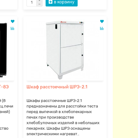
в корзину
Т-8Э
Шкаф расстоечный ШРЭ-2.1
 (8
Шкафы расстоечные ШРЭ-2.1
кц.печи
предназначены для расстойки теста
вней)
перед выпечкой в хлебопекарных
печах при производстве
хлебобулочных изделий в небольших
ство
пекарнях. Шкафы ШРЭ оснащены
электрическими нагреват..