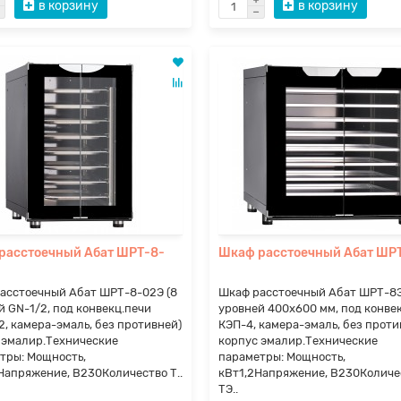
в корзину
в корзину
расстоечный Абат ШРТ-8-
Шкаф расстоечный Абат ШР
асстоечный Абат ШРТ-8-02Э (8
Шкаф расстоечный Абат ШРТ-8Э
й GN-1/2, под конвекц.печи
уровней 400х600 мм, под конве
2, камера-эмаль, без противней)
КЭП-4, камера-эмаль, без проти
 эмалир.Технические
корпус эмалир.Технические
тры: Мощность,
параметры: Мощность,
Напряжение, В230Количество Т..
кВт1,2Напряжение, В230Количе
ТЭ..