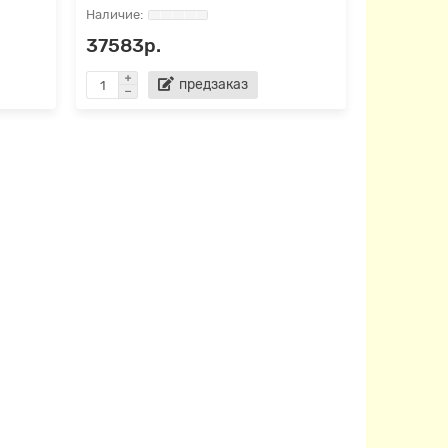
37583р.
предзаказ