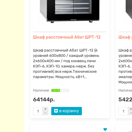
Шкаф расстоечный Абат ШРТ-12
Шкаф 
Шкаф расстоечный Абат ШРТ-12 (6
Шкаф р
уровней 600х800 / каждый уровень
уровне
2х600х400 мм / под конвекц.печи
2х600х
КЭП-6, КЭП-10, камера-нерж. без
КЭП-6,
противней) вся нерж.Технические
против
параметры: Мощность, кВт1,..
эмалир
Мощнос
64144р.
5422
в корзину