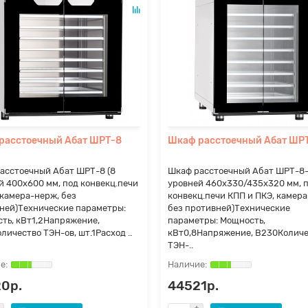
расстоечный Абат ШРТ-8
Шкаф расстоечный Абат ШР
асстоечный Абат ШРТ-8 (8
Шкаф расстоечный Абат ШРТ-8-
й 400х600 мм, под конвекц.печи
уровней 460х330/435х320 мм, 
 камера-нерж, без
конвекц.печи КПП и ПКЭ, камер
ней)Технические параметры:
без противней)Технические
ть, кВт1,2Напряжение,
параметры: Мощность,
личество ТЭН-ов, шт.1Расход ..
кВт0,8Напряжение, В230Количе
ТЭН-..
0р.
44521р.