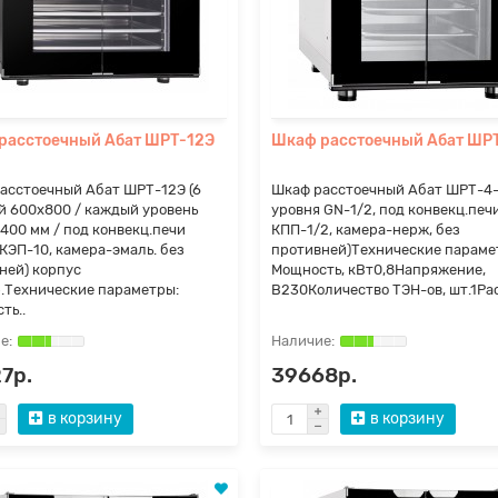
расстоечный Абат ШРТ-12Э
Шкаф расстоечный Абат ШР
асстоечный Абат ШРТ-12Э (6
Шкаф расстоечный Абат ШРТ-4-
й 600х800 / каждый уровень
уровня GN-1/2, под конвекц.печ
400 мм / под конвекц.печи
КПП-1/2, камера-нерж, без
 КЭП-10, камера-эмаль. без
противней)Технические параме
ней) корпус
Мощность, кВт0,8Напряжение,
.Технические параметры:
В230Количество ТЭН-ов, шт.1Рас
ть..
7р.
39668р.
в корзину
в корзину