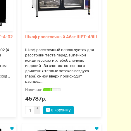
Т-4-02
Шкаф расстоечный Абат ШРТ-4ЭШ
02 (4
Шкаф расстоечный используется для
и
расстойки теста перед выпечкой
кондитерских и хлебобулочных
тры:
изделий. За счет естественного
движения теплых потоков воздуха
ход ..
(пара) снизу вверх происходит
распред..
45787р.
в корзину