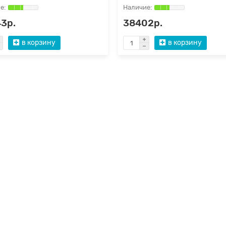
3р.
38402р.
в корзину
в корзину