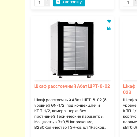
в корзину
Шкаф расстоечный Абат ШРТ-8-02
Шкаф 
02Э
Шкаф расстоечный Абат ШРТ-8-02 (8
Шкаф р
уровней GN-1/2, под конвекц.печи
уровне
КПП-1/2, камера-нерж, без
КПП-1/
противней)Технические параметры:
корпус
Мощность, кВт0,8Напряжение,
параме
В230Количество ТЭН-ов, шт.1Расход..
кВт0,8