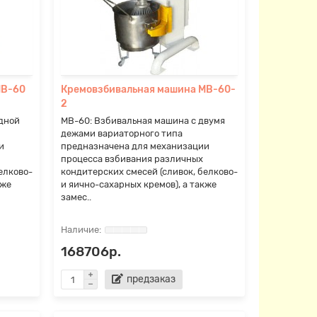
МВ-60
Кремовзбивальная машина МВ-60-
2
дной
МВ-60: Взбивальная машина с двумя
дежами вариаторного типа
и
предназначена для механизации
процесса взбивания различных
елково-
кондитерских смесей (сливок, белково-
кже
и яично-сахарных кремов), а также
замес..
168706р.
предзаказ