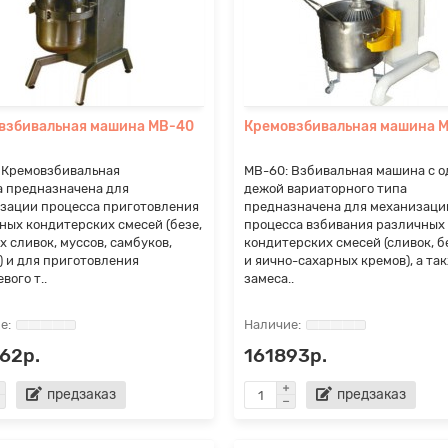
взбивальная машина МВ-40
Кремовзбивальная машина 
 Кремовзбивальная
МВ-60: Взбивальная машина с о
 предназначена для
дежой вариаторного типа
зации процесса приготовления
предназначена для механизаци
ных кондитерских смесей (безе,
процесса взбивания различных
х сливок, муссов, самбуков,
кондитерских смесей (сливок, б
) и для приготовления
и яично-сахарных кремов), а та
вого т..
замеса..
62р.
161893р.
предзаказ
предзаказ