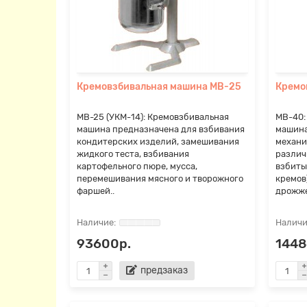
Кремовзбивальная машина МВ-25
Кремо
МВ-25 (УКМ-14): Кремовзбивальная
МВ-40:
машина предназначена для взбивания
машина
кондитерских изделий, замешивания
механи
жидкого теста, взбивания
различ
картофельного пюре, мусса,
взбиты
перемешивания мясного и творожного
кремов
фаршей..
дрожже
93600р.
1448
предзаказ