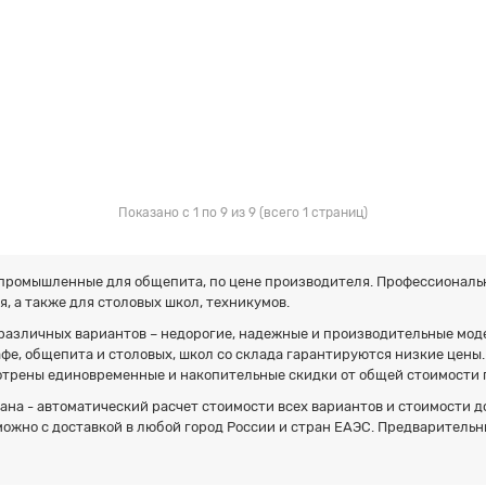
Показано с 1 по 9 из 9 (всего 1 страниц)
промышленные для общепита, по цене производителя. Профессиональ
, а также для столовых школ, техникумов.
зличных вариантов – недорогие, надежные и производительные моде
е, общепита и столовых, школ со склада гарантируются низкие цены.
трены единовременные и накопительные скидки от общей стоимости п
ана - автоматический расчет стоимости всех вариантов и стоимости д
жно с доставкой в любой город России и стран ЕАЭС. Предварительны