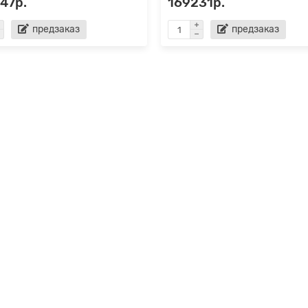
47р.
169231р.
предзаказ
предзаказ