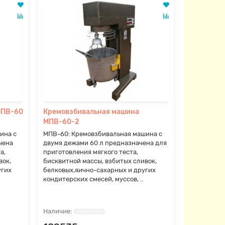
МПВ-60
Кремовзбивальная машина
МПВ-60-2
ина с
МПВ-60: Кремовзбивальная машина с
чена
двумя дежами 60 л предназначена для
а,
приготовления мягкого теста,
вок,
бисквитной массы, взбитых сливок,
угих
белковых,яично-сахарных и других
кондитерских смесей, муссов, ..