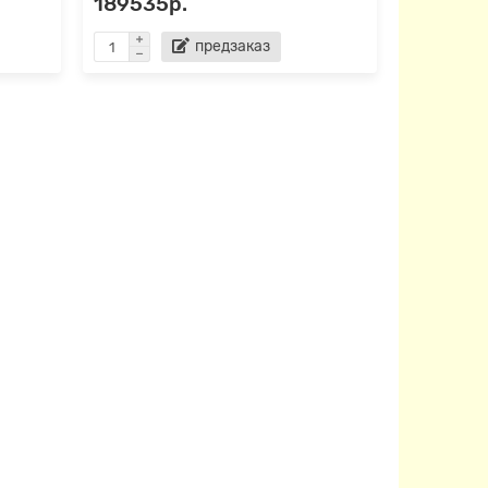
189535р.
предзаказ