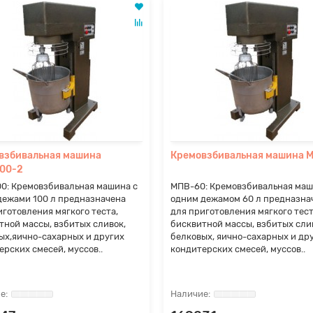
взбивальная машина
Кремовзбивальная машина 
00-2
0: Кремовзбивальная машина с
МПВ-60: Кремовзбивальная маш
дежами 100 л предназначена
одним дежамом 60 л предназна
иготовления мягкого теста,
для приготовления мягкого тест
тной массы, взбитых сливок,
бисквитной массы, взбитых сли
ых,яично-сахарных и других
белковых, яично-сахарных и др
ерских смесей, муссов..
кондитерских смесей, муссов..