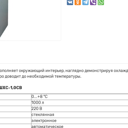
 дополняет окружающий интерьер, наглядно демонстрируя охлаж
ро доводит до необходимой температуры.
 ШХС-1,0СВ
0...+8 °C
1000 л
220 В
стеклянная
электронное
автоматическое