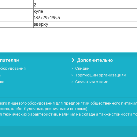
2
купе
133x79x195,5
вверху
пателям
Дополнительно
оборудования
Скидки
а
Торгующим организациям
ка
Связаться с нами
го пищевого оборудования для предприятий общественного питания (
ясных, хлебо-булочных, розничных и оптовых).
 технических характеристик, наличия на складе а также стоимости т